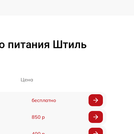
о питания Штиль
Цена
бесплатно
850 р
400 р