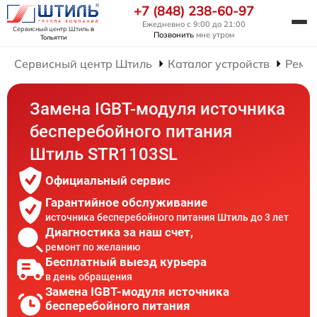
+7 (848) 238-60-97
Ежедневно с 9:00 до 21:00
Сервисный центр Штиль
в
Позвонить
мне утром
Тольятти
Сервисный центр Штиль
Каталог устройств
Ремон
Замена IGBT-модуля источника
бесперебойного питания
Штиль STR1103SL
Официальный сервис
Гарантийное обслуживание
источника бесперебойного питания Штиль до 3 лет
Диагностика за наш счет,
ремонт по желанию
Бесплатный выезд курьера
в день обращения
Замена IGBT-модуля источника
бесперебойного питания